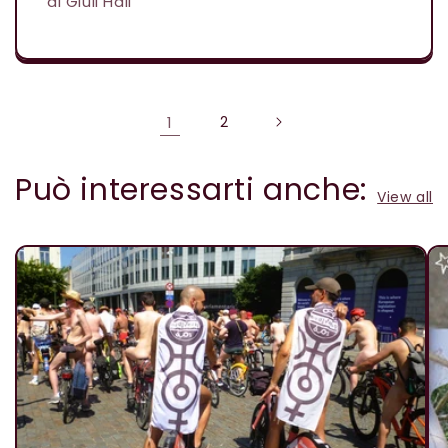
di Giuli Hall
1
2
Può interessarti anche:
View all