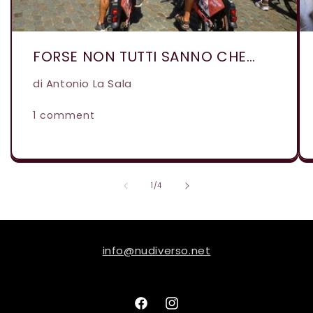
FORSE NON TUTTI SANNO CHE…
di Antonio La Sala
1 comment
of
1
/
4
info@nudiverso.net
Facebook
Instagram