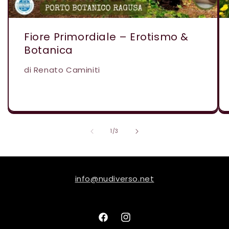
Fiore Primordiale – Erotismo &
Botanica
di Renato Caminiti
su
1
/
3
info@nudiverso.net
Facebook
Instagram