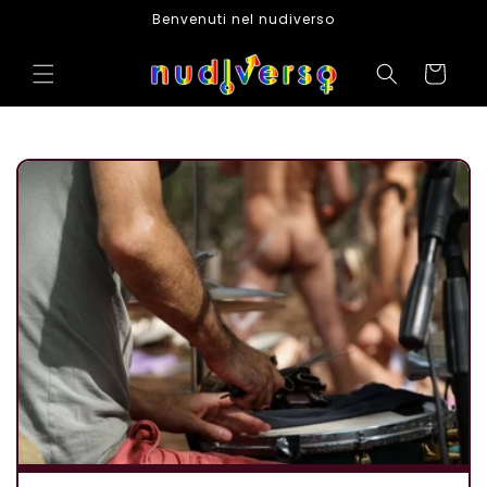
Vai
Benvenuti nel nudiverso
direttamente
ai contenuti
Carrello