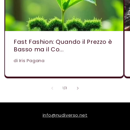
Fast Fashion: Quando il Prezzo è
Basso ma il Co...
di Iris Pagana
of
1
/
3
info@nudiverso.net