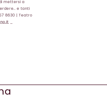
di mettersi a
erdere… e tanti
57 8630 | Teatro
no.it
_
mma