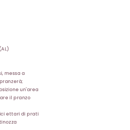
(AL)
si, messa a
i pranzerà;
osizione un'area
are il pranzo
i ettari di prati
 tinozza