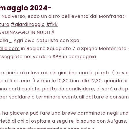
 maggio 2024-
il Nudiverso, ecco un altro bell'evento dal Monfranat!
tura
#giardinaggio
#fkk
ARDINAGGIO IN NUDITÀ
alla_ Agri b&b Naturista con Spa
alla.com
in Regione Squagiato 7 a Spigno Monferrato 
asseggiate nel verde e SPA in compagnia
 e si inizierà a lavorare in giardino con le piante (trava
e o fiori, ecc…) verso le 10,30 fino alle 12,30, quando s
uno porti qualche piatto da condividere, ci sarà a disp
 per scaldare o terminare eventuali cotture e consum
hi ha piacere può fare una breve camminata negli undic
ietà di chi ci ospita e a seguire la sauna con Aufguss,