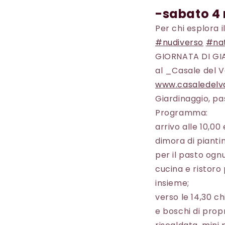
-sabato 4
Per chi esplora 
#nudiverso
#na
GIORNATA DI GI
al
_Casale del V
www.casaledelv
Giardinaggio, p
Programma:
arrivo alle 10,00
dimora di piantin
per il pasto ogn
cucina e ristoro
insieme;
verso le 14,30 c
e boschi di propr