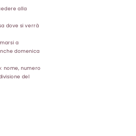
cedere alla
sa dove si verrà
rmarsi a
) anche domenica
do: nome, numero
ivisione del