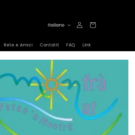
L
Accedi
Carrello
Italiano
i
n
Rete e Amici
Contatti
FAQ
Link
g
u
a