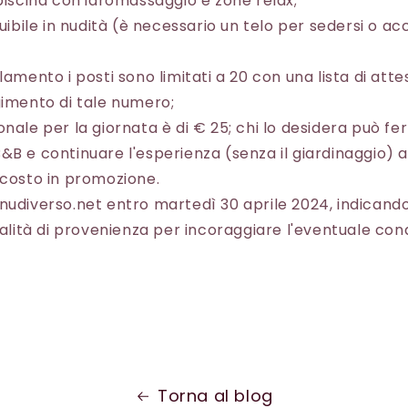
 piscina con idromassaggio e zone relax;
ruibile in nudità (è necessario un telo per sedersi o ac
lamento i posti sono limitati a 20 con una lista di atte
gimento di tale numero;
onale per la giornata è di € 25; chi lo desidera può fe
&B e continuare l'esperienza (senza il giardinaggio
 costo in promozione.
nudiverso.net entro martedì 30 aprile 2024, indican
calità di provenienza per incoraggiare l'eventuale cond
Torna al blog