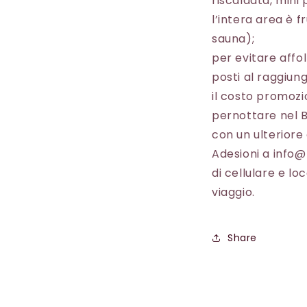
riscaldata, mini
l’intera area è f
sauna);
per evitare affol
posti al raggiun
il costo promozi
pernottare nel B
con un ulteriore
Adesioni a info@
di cellulare e lo
viaggio.
Share